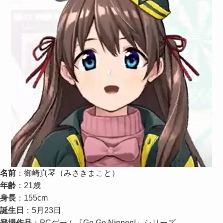
名前
：御崎真琴（みさきまこと）
年齢
：21歳
身長
：155cm
誕生日
：5月23日
登場作品
：PCゲーム『Go Go Nippon!』シリーズ