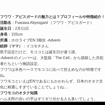
フワワ・アビスガードの魅力とは？プロフィールや特徴紹介！
活動名
：Fuwawa Abyssgard （フワワ・アビスガード）
誕生日
：2月11日
身長
：155cm
所属
：ホロライブEN 3期生 -Advent-
絵師（ママ）
：イコモチさん
双子設定だけど、モココとは誕生日が違う謎。
-Advent-のメンバーは、大監獄「The Cell」から脱獄した共犯
者たちという物語設定。
フワワは水色ベースでモココに比べて控えめなのが特徴です
ね。
フワモコといえばENであるにもかかわらず、日本のオタク文
化に精通しすぎていることでしょうね…
フワモコのオタク知識
ハム太郎の合いの手はギリギリ分かる人も多いでしょう。