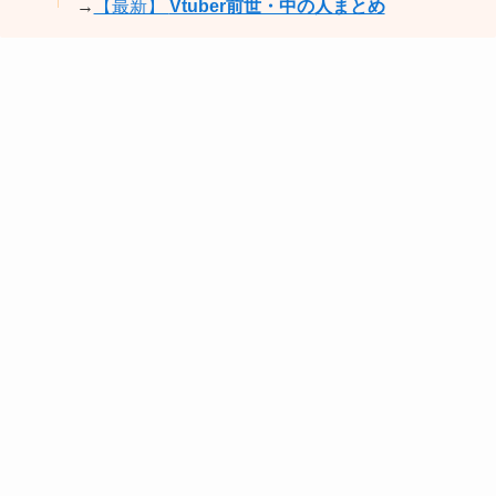
→
【最新】
Vtuber前世・中の人まとめ