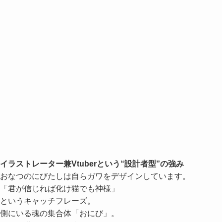
イラストレーター兼Vtuberという“設計者型”の強み
おなつのにびたしは自らガワをデザインしています。
「君が信じれば化け猫でも神様」
というキャッチフレーズ。
側にいる魂の集合体「おにび」。
かなり世界観も作り込んでいるのがわかります。