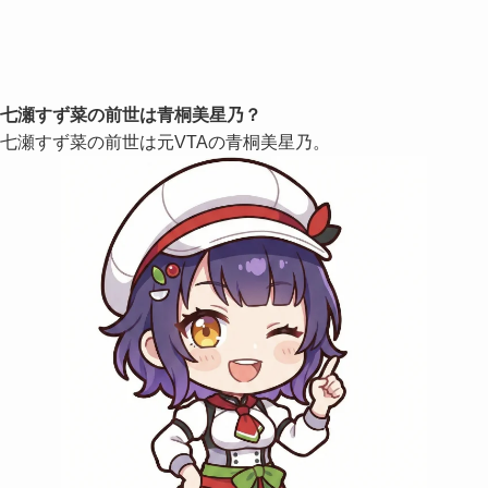
七瀬すず菜の前世は青桐美星乃？
七瀬すず菜の前世は元VTAの青桐美星乃。