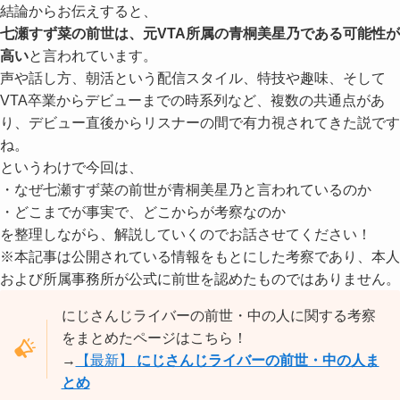
結論からお伝えすると、
七瀬すず菜の前世は、元VTA所属の青桐美星乃である可能性が
高い
と言われています。
声や話し方、朝活という配信スタイル、特技や趣味、そして
VTA卒業からデビューまでの時系列など、複数の共通点があ
り、デビュー直後からリスナーの間で有力視されてきた説です
ね。
というわけで今回は、
・なぜ七瀬すず菜の前世が青桐美星乃と言われているのか
・どこまでが事実で、どこからが考察なのか
を整理しながら、解説していくのでお話させてください！
※本記事は公開されている情報をもとにした考察であり、本人
および所属事務所が公式に前世を認めたものではありません。
にじさんじライバーの前世・中の人に関する考察
をまとめたページはこちら！
→
【最新】
にじさんじライバーの前世・中の人ま
とめ